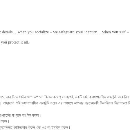
details… when you socialize – we safeguard your identity… when you surf – 
you protect it all.
রে ডান দিকে সাইন আপ অপশনে ক্লিক করে খুব সহজেই একটি মাই ক্যাসপারস্কি একাউন্ট করে নিন। 
। তাছাড়াও মাই ক্যাসপারস্কি একাউন্ট ওয়েব এর মাধ্যমে আপনার প্রত্যেকটি ডিভাইসের নিরাপত্তা নি
য়ার্ডের মাধ্যমে লগ ইন করুন।
শ করুন।
াপ্লিকেশনটি ডাউনলোড করুন এবং এরপর ইনস্টল করুন।