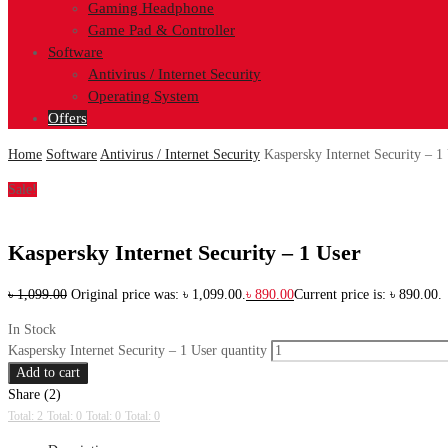
Gaming Headphone
Game Pad & Controller
Software
Antivirus / Internet Security
Operating System
Offers
Home
Software
Antivirus / Internet Security
Kaspersky Internet Security – 1
Sale!
Kaspersky Internet Security – 1 User
৳
1,099.00
Original price was: ৳ 1,099.00.
৳
890.00
Current price is: ৳ 890.00.
In Stock
Kaspersky Internet Security – 1 User quantity
Add to cart
Share (2)
Total: 2
Total: 0
Total: 0
Total: 0