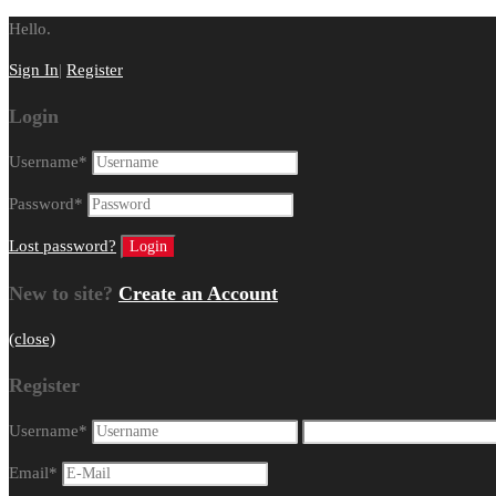
Hello.
Sign In
|
Register
Login
Username
*
Password
*
Lost password?
New to site?
Create an Account
(close)
Register
Username
*
Email
*