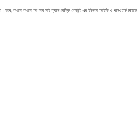
ন হবে। তবে, কখনো কখনো আপনার মাই ক্যাসপারস্কি একাউন্ট এর ইউজার আইডি ও পাসওয়ার্ড চাইতে