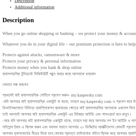
Description
Additional information
Description
When you go online shopping or banking – we protect your money & account 
Whatever you do in your digital life – our premium protection is here to help 
Protects against attacks, ransomware & more
Protects your privacy & personal information
Protects money when you bank & shop online
ক্যাসপারস্কি ইন্টারনেট সিকিউরিটি পছন্দ করার জন্য আপনাকে ধন্যবাদ
যেভাবে শুরু করবেন:
প্রথমেই মাই ক্যাসপারস্কি পোর্টালে প্রবেশ করুন- my.kaspersky.com
-যদি আপনার মাই ক্যাসপারস্কি একাউন্ট না থাকে, তাহলে my.kaspersky.com এ প্রবেশ করে উপ
ডিভাইসগুলোতে বিভিন্ন অ্যাপ্লিকেশন ব্যবহারের ক্ষেত্রে মাই ক্যাসপারস্কি আপনাকে একসেস দিবে
তাই অবশ্যই আপনার মাই ক্যাসপারস্কি একাউন্ট এর ইউজার আইডি এবং পাসওয়ার্ড মনে রাখুন।
-আর যদি আপনার মাই ক্যাসপারস্কি একাউন্ট থাকে, তাহলে দয়া করে আপনার লগ ইন আইডি ও পাসও
লাইসেন্স ট্যাব এ ক্লিক করুন এবং যথাযথ স্থানে আপনার ২০ ডিজিটের অ্যাক্টিভেশন কোডটি প্রবে
আপনার ড্যাশবোর্ডের নীচের দিকে ডান কোনায় প্রদত্ত ডাউনলোড বাটনে ক্লিক করে আপনার অ্য