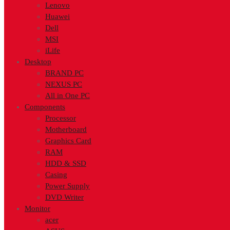
Lenovo
Huawei
Dell
MSI
iLife
Desktop
BRAND PC
NEXUS PC
All in One PC
Components
Processor
Motherboard
Graphics Card
RAM
HDD & SSD
Casing
Power Supply
DVD Writer
Monitor
acer