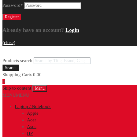
Password
*
Already have an account?
Login
(close)
Products search
Search
Shopping Cart
৳
0.00
0
Skip to content
Menu
MENU
MENU
Laptop / Notebook
Apple
Acer
Asus
HP