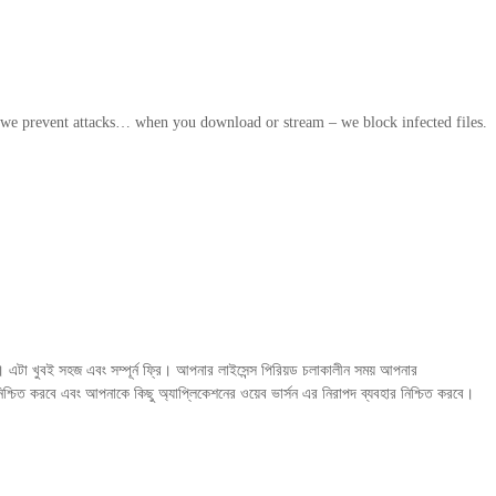
we prevent attacks… when you download or stream – we block infected files.
এটা খুবই সহজ এবং সম্পূর্ন ফ্রি। আপনার লাইসেন্স পিরিয়ড চলাকালীন সময় আপনার
শ্চিত করবে এবং আপনাকে কিছু অ্যাপ্লিকেশনের ওয়েব ভার্সন এর নিরাপদ ব্যবহার নিশ্চিত করবে।